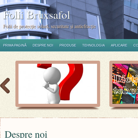
Folii Bruxsafol
Folii de protecţie solară, securitate şi antiefracţie
PRIMA PAGINĂ
DESPRE NOI
PRODUSE
TEHNOLOGIA
APLICARE
C
Despre noi