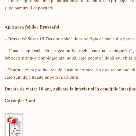
– Liner: suport siliconic pe partea posterioară, cu rol de protecție a fo
și pe parcursul depozitării.
Aplicarea foliilor Bruxsafol:
– Bruxsafol Silver 15 Dark se aplică doar pe fâșia de sticlă din partea
– Poate fi aplicată atât pe geamurile vechi, care au o singură fâși
fabricate printr-o tehnologie mai nouă, care pot avea două sau chiar tre
– Pentru a evita producerea de tensiuni termice, nu este recomandată a
care sunt deja tratate împotriva căldurii.
Durata de viață: 10 ani, aplicate la interior și în condițiile întreține
Garanție:
3 ani.