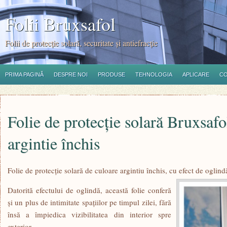
Folii Bruxsafol
Folii de protecţie solară, securitate şi antiefracţie
PRIMA PAGINĂ
DESPRE NOI
PRODUSE
TEHNOLOGIA
APLICARE
C
Folie de protecție solară Bruxsaf
argintie închis
Folie de protecție solară de culoare argintiu închis, cu efect de oglin
Datorită efectului de oglindă, această folie conferă
și un plus de intimitate spațiilor pe timpul zilei, fără
însă a împiedica vizibilitatea din interior spre
exterior.