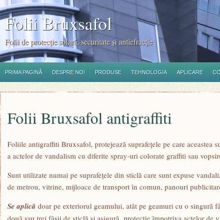
Folii Bruxsafol
Folii de protecţie solară, securitate şi antiefracţie
PRIMA PAGINĂ
DESPRE NOI
PRODUSE
TEHNOLOGIA
APLICARE
C
Folii Bruxsafol antigraffiti
Foliile antigraffiti Bruxsafol, protejează suprafeţele pe care aceastea s
a actelor de vandalism cu diferite spray-uri colorate graffiti sau vopsir
Sunt utilizate numai pe suprafeţele din sticlă care sunt expuse vandaliză
de metrou, vitrine, mijloace de transport în comun, panouri publicitar
Se aplică
doar pe exteriorul geamului, atât pe geamuri cu o singură fâşi
două sau trei fâşii de sticlă şi asigură protecţie împotriva actelor de v