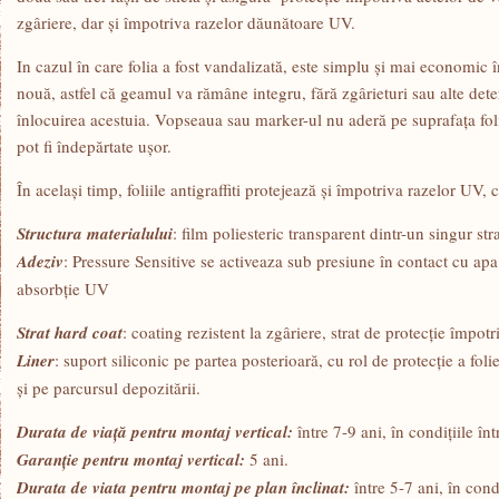
zgâriere, dar şi împotriva razelor dăunătoare UV.
In cazul în care folia a fost vandalizată, este simplu şi mai economic î
nouă, astfel că geamul va rămâne integru, fără zgârieturi sau alte deteri
înlocuirea acestuia. Vopseaua sau marker-ul nu aderă pe suprafaţa foli
pot fi îndepărtate uşor.
În acelaşi timp, foliile antigraffiti protejează şi împotriva razelor UV,
Structura materialului
: film poliesteric transparent dintr-un singur stra
Adeziv
: Pressure Sensitive se activeaza sub presiune în contact cu apa
absorbţie UV
Strat hard coat
: coating rezistent la zgâriere, strat de protecţie împotr
Liner
: suport siliconic pe partea posterioară, cu rol de protecţie a foli
şi pe parcursul depozitării.
Durata de viaţă pentru montaj vertical:
între 7-9 ani, în condiţiile înt
Garanţie pentru montaj vertical:
5 ani.
Durata de viata pentru montaj pe plan înclinat:
între 5-7 ani, în condi